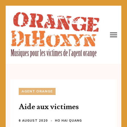
Skip
to
content
(Press
Enter)
AGENT ORANGE
Aide aux victimes
6 AUGUST 2020
HO HAI QUANG