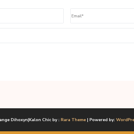
Email
*
ange Dihoxyn|Kalon Chic by :
Rara Theme
| Powered by:
WordPre